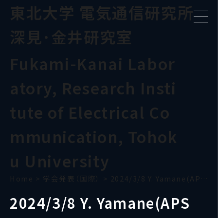
東北大学 電気通信研究所
深見･金井研究室
Fukami-Kanai Labor
atory, Research Insti
tute of Electrical Co
mmunication, Tohok
u University
Home
>
学会発表（国際）
>
2024/3/8 Y. Yamane(APS March Meeting)
2024/3/8 Y. Yamane(APS