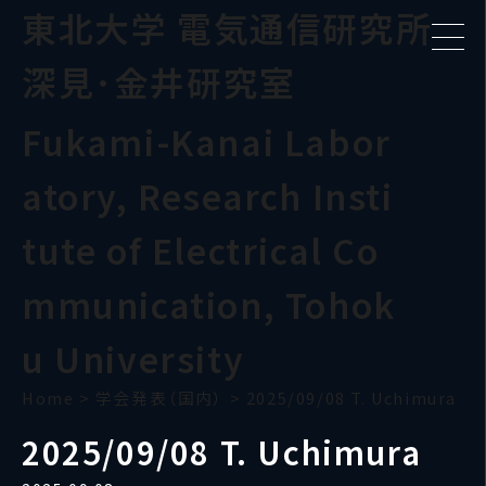
東北大学 電気通信研究所
深見･金井研究室
Fukami-Kanai Labor
atory, Research Insti
tute of Electrical Co
mmunication, Tohok
u University
Home
>
学会発表（国内）
>
2025/09/08 T. Uchimura
2025/09/08 T. Uchimura