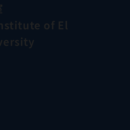
室
stitute of El
ersity