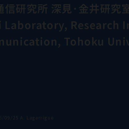
通信研究所 深見･金井研究
Laboratory, Research In
munication, Tohoku Univ
5/09/25 A. Lagarrigue