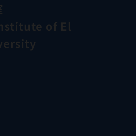
室
stitute of El
ersity