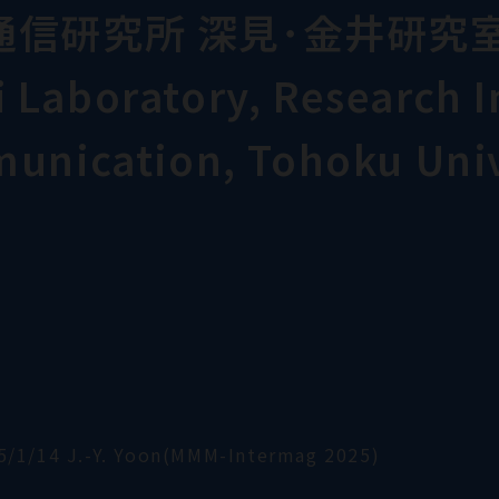
通信研究所 深見･金井研究
Laboratory, Research In
munication, Tohoku Univ
5/1/14 J.-Y. Yoon(MMM-Intermag 2025)