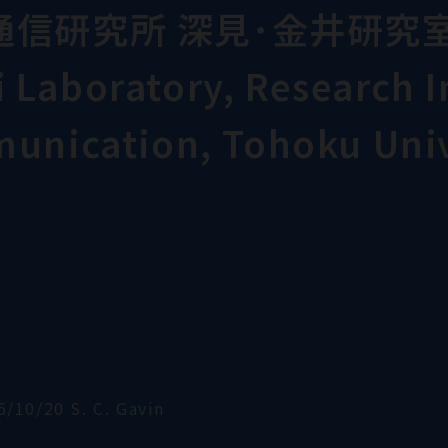
通信研究所 深見･金井研究
Laboratory, Research In
munication, Tohoku Univ
5/10/20 S. C. Gavin