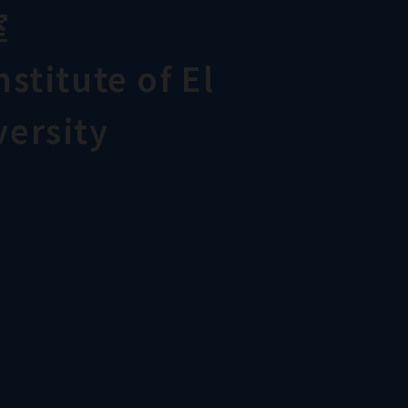
室
stitute of El
ersity