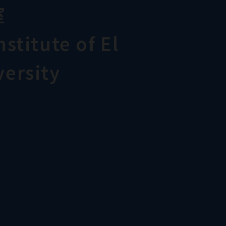
室
stitute of El
ersity