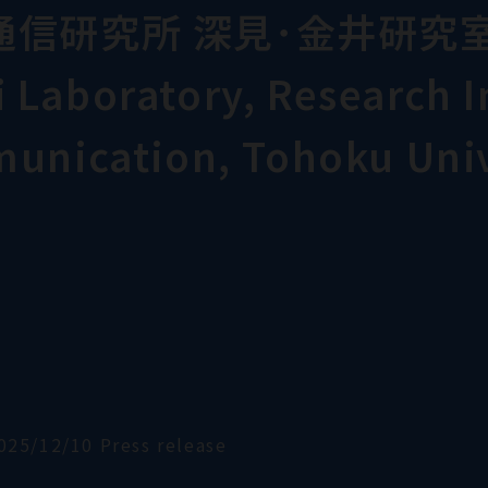
通信研究所 深見･金井研究
Laboratory, Research In
munication, Tohoku Univ
025/12/10 Press release