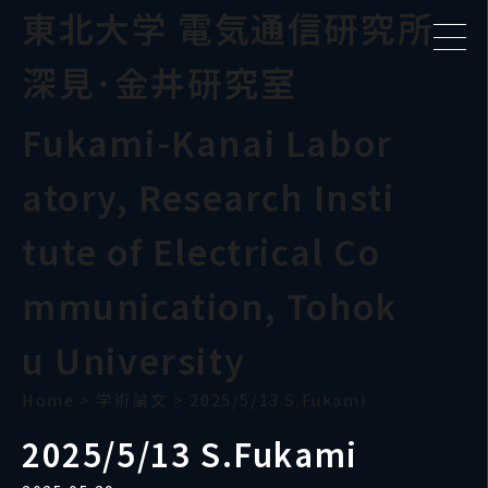
東北大学 電気通信研究所
深見･金井研究室
Fukami-Kanai Labor
atory, Research Insti
tute of Electrical Co
mmunication, Tohok
u University
Home
>
学術論文
>
2025/5/13 S.Fukami
2025/5/13 S.Fukami