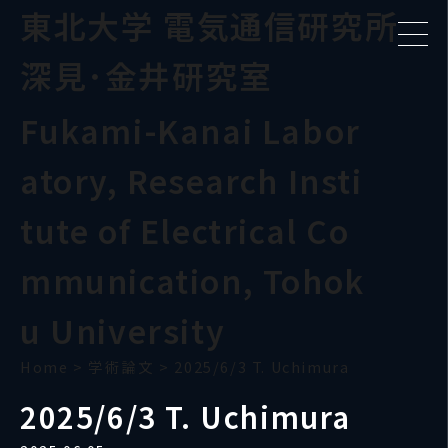
東北大学 電気通信研究所
深見･金井研究室
Fukami-Kanai Labor
atory, Research Insti
tute of Electrical Co
mmunication, Tohok
u University
Home
>
学術論文
>
2025/6/3 T. Uchimura
2025/6/3 T. Uchimura