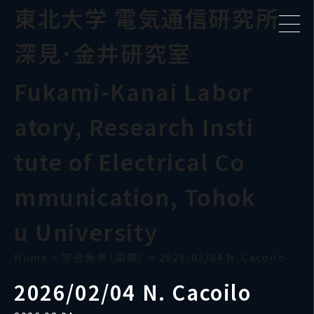
東北大学 電気通信研究所
深見･金井研究室
Fukami-Kanai Labor
atory, Research Insti
tute of Electrical Co
mmunication, Tohok
u University
Home
>
学会発表（国際）
>
2026/02/04 N. Cacoilo
2026/02/04 N. Cacoilo