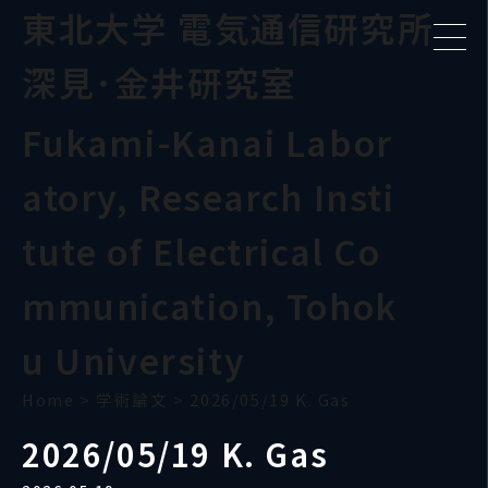
東北大学 電気通信研究所
深見･金井研究室
Fukami-Kanai Labor
atory, Research Insti
tute of Electrical Co
mmunication, Tohok
u University
Home
>
学術論文
>
2026/05/19 K. Gas
2026/05/19 K. Gas