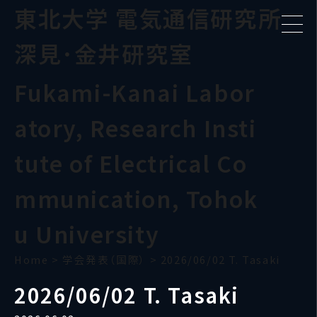
東北大学 電気通信研究所
深見･金井研究室
Fukami-Kanai Labor
atory, Research Insti
tute of Electrical Co
mmunication, Tohok
u University
Home
>
学会発表（国際）
>
2026/06/02 T. Tasaki
2026/06/02 T. Tasaki