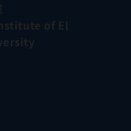
室
stitute of El
ersity