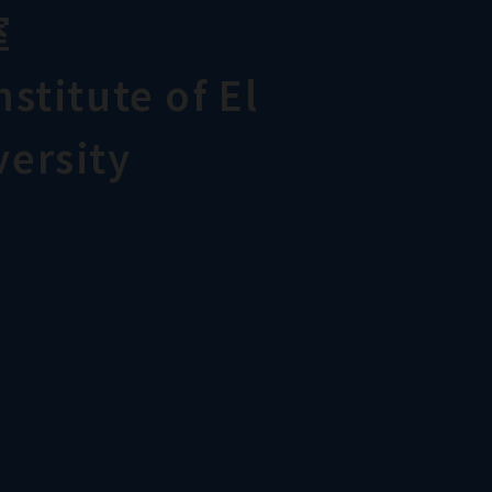
室
stitute of El
ersity