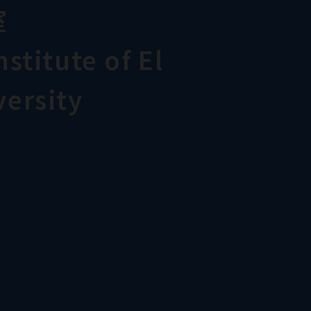
室
stitute of El
ersity