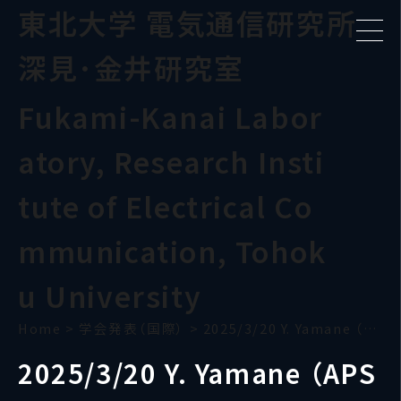
東北大学 電気通信研究所
深見･金井研究室
Fukami-Kanai Labor
atory, Research Insti
tute of Electrical Co
mmunication, Tohok
u University
Home
>
学会発表（国際）
>
2025/3/20 Y. Yamane （APS Global Physics Summit 2025）
2025/3/20 Y. Yamane （APS