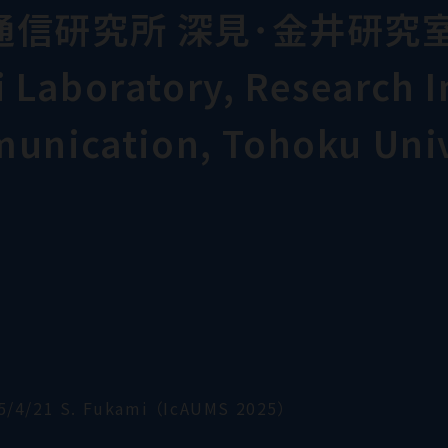
通信研究所 深見･金井研究
Laboratory, Research In
munication, Tohoku Univ
5/4/21 S. Fukami （IcAUMS 2025）