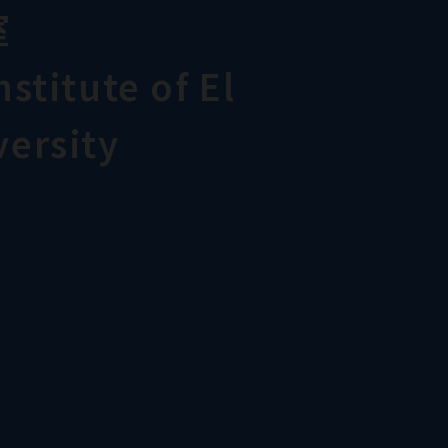
室
stitute of El
ersity