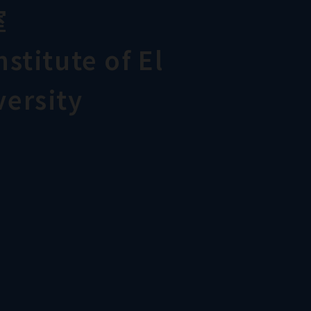
室
stitute of El
ersity