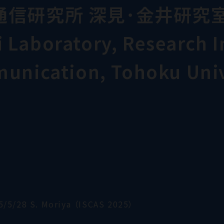
通信研究所 深見･金井研究
Laboratory, Research In
munication, Tohoku Univ
5/5/28 S. Moriya （ISCAS 2025）