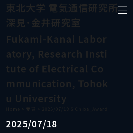
東北大学 電気通信研究所
深見･金井研究室
Fukami-Kanai Labor
atory, Research Insti
tute of Electrical Co
mmunication, Tohok
u University
Home
>
受賞
>
2025/07/18 S.Chiba_Award
2025/07/18