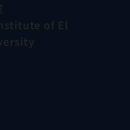
室
stitute of El
ersity